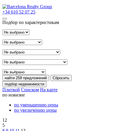
+34 610 52 07 25
Подбор по характеристикам
Тип сделки
Расположение
Район
Тип недвижимости
Цена
найти
259 предложений
Сбросить
подбор недвижимости
Плиткой
Списком
На карте
по новизне
по уменьшению цены
по увеличению цены
12
5
8
9
10
11
12