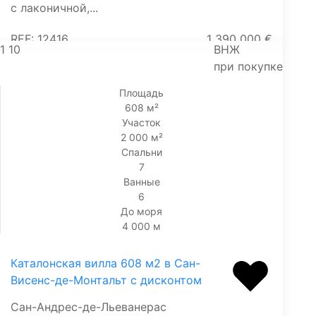
с лаконичной,...
REF: 12416
1 390 000 €
1
10
ВНЖ
при покупке
Площадь
608 м²
Участок
2 000 м²
Спальни
7
Ванные
6
До моря
4 000 м
Каталонская вилла 608 м2 в Сан-
Висенс-де-Монтальт с дисконтом
Сан-Андрес-де-Льеванерас