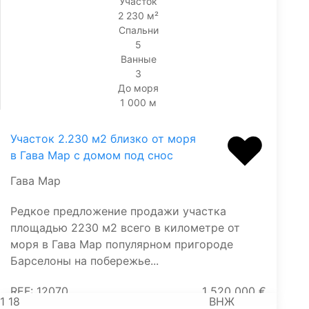
Участок
2 230 м²
Спальни
5
Ванные
3
До моря
1 000 м
Участок 2.230 м2 близко от моря
в Гава Мар с домом под снос
Гава Мар
Редкое предложение продажи участка
площадью 2230 м2 всего в километре от
моря в Гава Мар популярном пригороде
Барселоны на побережье...
REF: 12070
1 520 000 €
1
18
ВНЖ