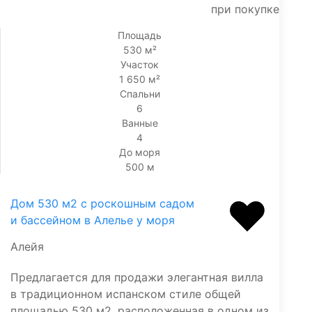
при покупке
Площадь
530 м²
Участок
1 650 м²
Спальни
6
Ванные
4
До моря
500 м
Дом 530 м2 с роскошным садом
и бассейном в Алелье у моря
Алейя
Предлагается для продажи элегантная вилла
в традиционном испанском стиле общей
площадью 530 м2, расположенная в одном из