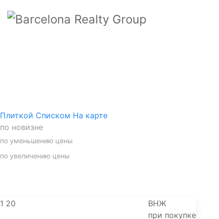
Тип сделки
Расположение
Район
Плиткой
Списком
На карте
по новизне
по уменьшению цены
по увеличению цены
1
20
ВНЖ
при покупке