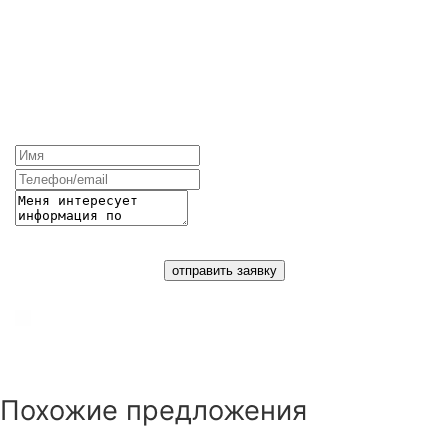
+34 930 10 75 75
info@barcelona.ru
ЗАПРОСИТЬ ПОДРОБНУЮ
ИНФОРМАЦИЮ ОБ ОБЪЕКТЕ
отправить заявку
Согласие на обработку персональных данных
(
политика конфиденциальности
)
Похожие предложения