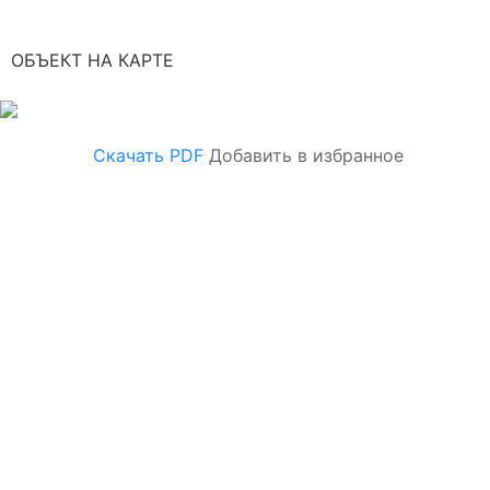
ОБЪЕКТ НА КАРТЕ
Скачать PDF
Добавить в избранное
КОНСУЛЬТАЦИЯ СПЕЦИАЛИСТА
Светлана Калинина
Ваш персональный менеджер
+7 (965) 404-45-55