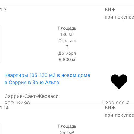
1
3
ВНЖ
при покупке
Площадь
130 м²
Спальни
3
До моря
6 800 м
Квартиры 105-130 м2 в новом доме
в Саррия в Зоне Альта
Саррия-Сант-Жерваси
REF: 12496
1 266 000 €
1
14
ВНЖ
при покупке
Площадь
252 м²