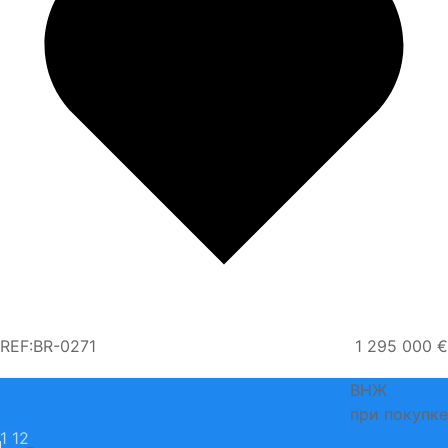
REF:BR-0271
1 295 000 €
ВНЖ
при покупке
1
12