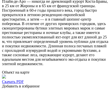
Плайя-де-Аро — никогда не дремлющий курорт Коста-Бравы,
в 25 км от Жироны и в 65 км от французской границы.
Построенный в 60-е годы прошлого века, город быстро
превратился в летнюю резиденцию европейской
аристократии, а затем — и в главный шопинг-центр
побережья. В отличие от других приморских городков, здесь
сконцентрированы бутики элитных мировых марок и самые
престижные рестораны и ночные клубы, а также имеется
полностью укомплектованный яхт-порт для яхт длиной до 25
м, что привлекает определенный уровень публики для отдыха
и покупки недвижимости. Длинная полоса песчаных пляжей
с прохладной изумрудной водой и укромными бухтами, а
также сосновые леса, окружающие курорт, делают его
идеальным местом для незабываемого эко-отдыха и покупки
элитной недвижимости.
Объект на карте
Скачать PDF
Добавить в избранное