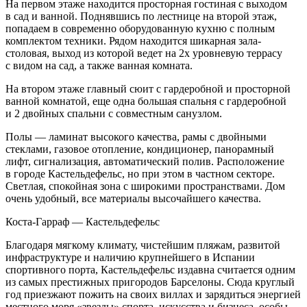
На первом этаже находится просторная гостиная с выходом
в сад и ванной. Поднявшись по лестнице на второй этаж,
попадаем в современно оборудованную кухню с полным
комплектом техники. Рядом находится шикарная зала-
столовая, выход из которой ведет на 2х уровневую террасу
с видом на сад, а также ванная комната.
На втором этаже главный сюит с гардеробной и просторной
ванной комнатой, еще одна большая спальня с гардеробной
и 2 двойных спальни с совместным санузлом.
Полы — ламинат высокого качества, рамы с двойными
стеклами, газовое отопление, кондиционер, панорамный
лифт, сигнализация, автоматический полив. Расположение
в городе Кастельдефельс, но при этом в частном секторе.
Светлая, спокойная зона с широкими пространствами. Дом
очень удобный, все материалы высочайшего качества.
Коста-Гарраф — Кастельдефельс
Благодаря мягкому климату, чистейшим пляжам, развитой
инфраструктуре и наличию крупнейшего в Испании
спортивного порта, Кастельдефельс издавна считается одним
из самых престижных пригородов Барселоны. Сюда круглый
год приезжают пожить на своих виллах и зарядиться энергией
местного моря «звезды» спорта, искусства и бизнеса, особы