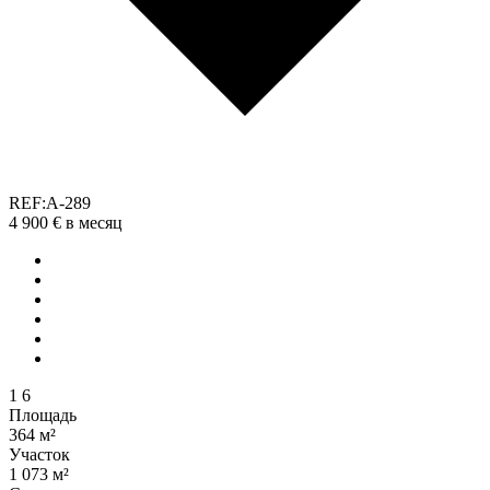
REF:A-289
4 900 €
в месяц
1
6
Площадь
364 м²
Участок
1 073 м²