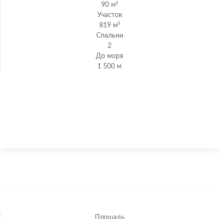
90 м²
Участок
819 м²
Спальни
2
До моря
1 500 м
Новая вилла в средиземноморском стиле в Кумбре
дел Сол
Площадь