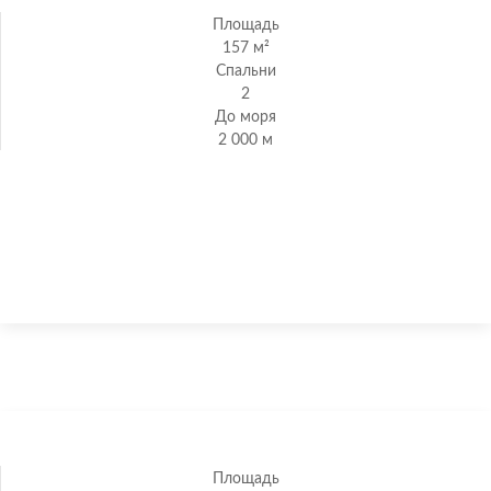
Площадь
157 м²
Спальни
2
До моря
2 000 м
Новые квартиры с большой террасой в Кумбре
дель Сол
Площадь