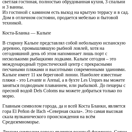
светлая гостиная, полностью обрудованная кухня, 3 спальни
и 3 ванны.
Из гостиной с камином есть выход на крытую террасу и в сад.
Дом в отличном состояни, продается мебелью и бытовой
техникой.
Коста-Бланка — Кальпе
В старину Кальпе представлял собой небольшую испанскую
деревню, промышлявшую рыбной ловлей, хотя на
сегодняшний день об этом напоминает лишь порт с
несколькими рыбацкими лодками. Кальпе сегодня – это
международный туристический центр с прекрасными
песчаными пляжами и высотными современными зданиями.
Кальпе имеет 11 км береговой линии. Наиболее известные
пляжи - это Levante и Arenal, а в бухте Les Urques вы можете
заняться подводным плаванием, или рыбалкой. До пещеры с
пресной водой Dels Coloms вы можете добраться только по
морю.
Главным символом города, да и всей Коста Бланки, является
гора El Peñon de Ifach «Северная скала». Это самая высокая
скала вулканического происхождения на всём
Средиземноморье.
Другим символом города является розовый фламинго. Сотни