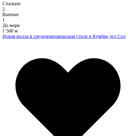
Спальни
2
Ванные
1
До моря
1 500 м
Новая вилла в средиземноморском стиле в Кумбре дел Сол