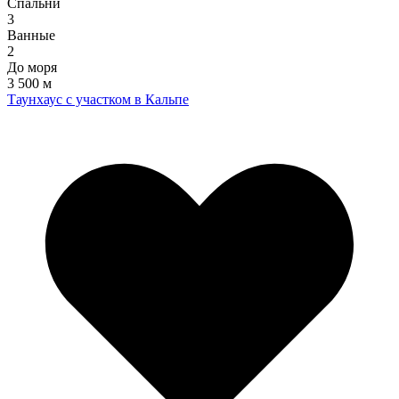
Спальни
3
Ванные
2
До моря
3 500 м
Таунхаус с участком в Кальпе