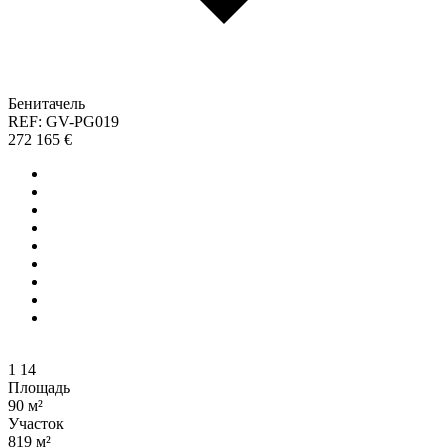
Бенитачель
REF: GV-PG019
272 165 €
1
14
Площадь
90 м²
Участок
819 м²