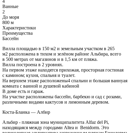
4
Ванные
2
До моря
800 м
Характеристики
Преимущества
Бассейн
Вилла площадью в 150 м2 и земельным участком в 265
м2 расположена в тихом и зелёном районе Альбира, всего
в 500 метрах от магазинов и в 1,5 км от пляжа.
Вилла построена в 2 уровнях.
На первом этаже находятся прихожая, просторная гостиная
с камином; кухня, спальня и туалет.
На верхнем этаже расположены4 спальни и большая ваннуая
комната с ванной и душевой кабиной
В доме есть и гараж.
На участке расположены бассейн, барбекю и сад с розами,
различными видами кактусов и лимонным деревом.
Коста-Бланка — Албир
Альбир - пляжная зона муниципалитета Alfaz del Pi,
находящаяся между городами Altea и Benidorm. Это
великолепная альтернатива загруженным пляжам Бенидорма