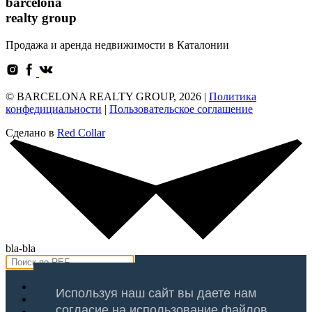
barcelona
realty group
Продажа и аренда недвижимости в Каталонии
© BARCELONA REALTY GROUP, 2026 |
Политика
конфедициальности
|
Пользовательское соглашение
Сделано в
Red Collar
bla-bla
Продажа
Используя наш сайт вы даете нам
Аренда
согласие на использование файлов
Оценка