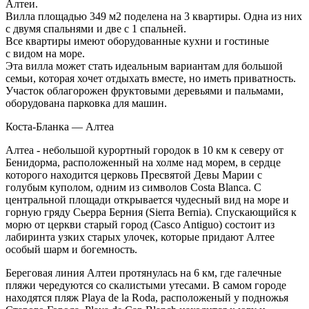
Алтеи.
Вилла площадью 349 м2 поделена на 3 квартиры. Одна из них
с двумя спальнями и две с 1 спальней.
Все квартиры имеют оборудованные кухни и гостиные
с видом на море.
Эта вилла может стать идеальным вариантам для большой
семьи, которая хочет отдыхать вместе, но иметь приватность.
Участок облагорожен фруктовыми деревьями и пальмами,
оборудована парковка для машин.
Коста-Бланка — Алтеа
Алтеа - небольшой курортный городок в 10 км к северу от
Бенидорма, расположенный на холме над морем, в сердце
которого находится церковь Пресвятой Девы Марии с
голубым куполом, одним из символов Costa Blanca. С
центральной площади открывается чудесный вид на море и
горную гряду Сьерра Берния (Sierra Bernia). Спускающийся к
морю от церкви старый город (Casco Antiguo) состоит из
лабиринта узких старых улочек, которые придают Алтее
особый шарм и богемность.
Береговая линия Алтеи протянулась на 6 км, где галечные
пляжи чередуются со скалистыми утесами. В самом городе
находятся пляж Playa de la Roda, расположеный у подножья