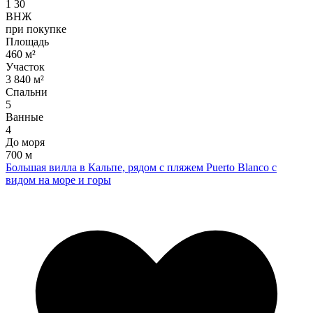
1
30
ВНЖ
при покупке
Площадь
460 м²
Участок
3 840 м²
Спальни
5
Ванные
4
До моря
700 м
Большая вилла в Кальпе, рядом с пляжем Puerto Blanco с
видом на море и горы