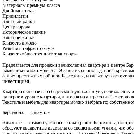
Материалы премиум-класса
Двойные стекла
Привилегии
Элитный район
Центр города
Историческое здание
Элитное жилье
Близость к морю
Развитая инфраструктура
Близость общественного транспорта
Предлагается для продажи великолепная квартира в центре Ба
памятники эпохи модерна. Это великолепное здание с красив
самых престижных районов Барселоны, и где живут состоятельн
инвестицией.
Квартира включает в себя роскошную гостиную, великолепную к
на первом уровне квартиры, а вторая на антресоли. Это стало
Текстиль и мебель для квартиры можно выбрать по собственно
Барселона — Эшампле
Эшампле — самый густонаселенный район Барселоны, построе
образуют квадратные кварталы со скошенными углами, что об
Зоной», район делится на 2 части — Правый Эшампле и Левый