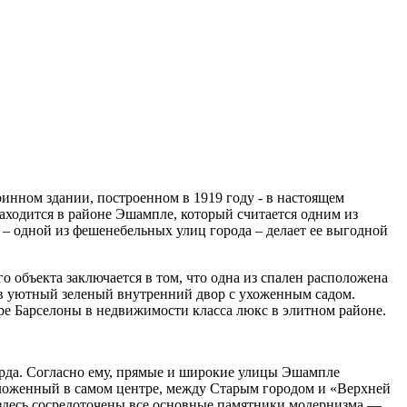
аринном здании, построенном в 1919 году - в настоящем
ходится в районе Эшампле, который считается одним из
 – одной из фешенебельных улиц города – делает ее выгодной
 объекта заключается в том, что одна из спален расположена
т в уютный зеленый внутренний двор с ухоженным садом.
ре Барселоны в недвижимости класса люкс в элитном районе.
рда. Согласно ему, прямые и широкие улицы Эшампле
оложенный в самом центре, между Старым городом и «Верхней
 здесь сосредоточены все основные памятники модернизма —