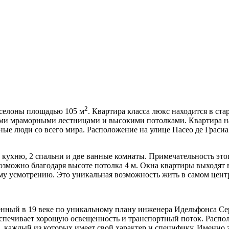
2
рселоны площадью 105 м
. Квартира класса люкс находится в ст
ыми мраморными лестницами и высокими потолками. Квартира на
ые люди со всего мира. Расположение на улице Пасео де Грасиа
ухню, 2 спальни и две ванные комнаты. Примечательность этого
 возможно благодаря высоте потолка 4 м. Окна квартиры выходя
му усмотрению. Это уникальная возможность жить в самом цент
нный в 19 веке по уникальному плану инженера Идельфонса Се
еспечивает хорошую освещенность и транспортный поток. Расп
, каждый из которых имеет свой характер и специфику. Именно