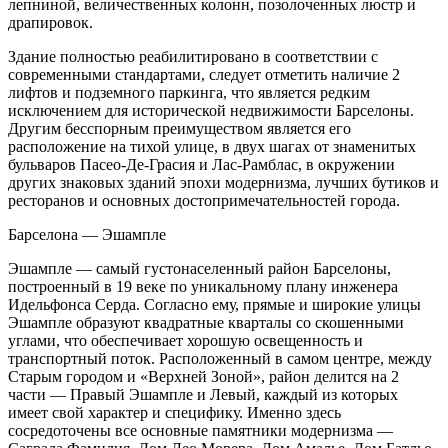
лепниной, величественных колонн, позолоченных люстр и
драпировок.
Здание полностью реабилитировано в соответствии с
современными стандартами, следует отметить наличие 2
лифтов и подземного паркинга, что является редким
исключением для исторической недвижимости Барселоны.
Другим бесспорным преимуществом является его
расположение на тихой улице, в двух шагах от знаменитых
бульваров Пасео-Де-Грасия и Лас-Рамблас, в окружении
других знаковых зданий эпохи модернизма, лучших бутиков и
ресторанов и основных достопримечательностей города.
Барселона — Эшампле
Эшампле — самый густонаселенный район Барселоны,
построенный в 19 веке по уникальному плану инженера
Идельфонса Серда. Согласно ему, прямые и широкие улицы
Эшампле образуют квадратные кварталы со скошенными
углами, что обеспечивает хорошую освещенность и
транспортный поток. Расположенный в самом центре, между
Старым городом и «Верхней Зоной», район делится на 2
части — Правый Эшампле и Левый, каждый из которых
имеет свой характер и специфику. Именно здесь
сосредоточены все основные памятники модернизма —