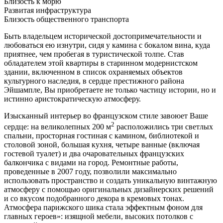
Близость к морю
Развитая инфраструктура
Близость общественного транспорта
Быть владельцем исторической достопримечательности и
любоваться ею изнутри, сидя у камина с бокалом вина, куда
приятнее, чем пробегая в туристической толпе. Став
обладателем этой квартиры в старинном модернистском
здании, включенном в список охраняемых объектов
культурного наследия, в сердце престижного района
Эйшампле, Вы приобретаете не только частицу истории, но и
истинно аристократическую атмосферу.
Изысканный интерьер во французском стиле завоюет Ваше
2
сердце: на великолепных 200 м
расположились три светлых
спальни, просторная гостиная с камином, библиотекой и
столовой зоной, большая кухня, четыре ванные (включая
гостевой туалет) и два очаровательных французских
балкончика с видами на город. Ремонтные работы,
проведенные в 2007 году, позволили максимально
использовать пространство и создать уникальную винтажную
атмосферу с помощью оригинальных дизайнерских решений
и со вкусом подобранного декора в кремовых тонах.
Атмосфера парижского шика стала эффектным фоном для
главных героев»: изящной мебели, высоких потолков с