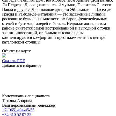
Саграда Фамилия, Дом Лео Морера, Дом Амалье, Дом Батльо,
Ла Педрера, Дворец каталонской музыки, Госпиталь Святого
Павла и другие. Две главные артерии Эйшампле — Пасео-де-
Грасия и Рамбла-де-Каталония — это засаженные липами
роскошные бульвары с множеством баров, фешенебельных
отелей и бутиков, галерей и банков. Недвижимость в этом
районе считается самой востребованной и выгодной с точки
зрении инвестиций, стабильно высокие цены
компенсируются комфортом и престижем жизни в центре
каталонской столицы.
Объект на карте
Скачать PDF
Добавить в избранное
Консультация специалиста
Татьяна Азирова
Ваш персональный менеджер
+7 (965) 404-45-55
+34 610 52 07 25