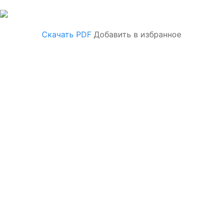
Скачать PDF
Добавить в избранное
КОНСУЛЬТАЦИЯ СПЕЦИАЛИСТА
Ольга Калинина
+7 (965) 404-45-55
+34 930 10 75 75
info@barcelona.ru
ЗАПРОСИТЬ ПОДРОБНУЮ