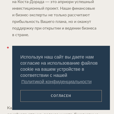
на Коста-Дорада — это априори успешный
инвестиционный проект. Наши финансовые
и бизнес-эксперты не только рассчитают
прибыльность Вашего плана, но и окажут
поддержку при открытии и ведении бизнеса
в стране.
Запросить постпродажное обслуживание.
Проживающие в стране эксперты окажут
Используя наш сайт вы даете нам
комплексную поддержку в процессе переезда
согласие на использование файлов
и адаптации, в том числе, при открытии счета
cookie на вашем устройстве в
в банке, оформлении ВНЖ, подборе арендаторов
соответствии с нашей
или страхования для Вашего дома и т.д.
Политикой конфиденциальности
СОГЛАСЕН
Калафель давно стал синонимом спокойного