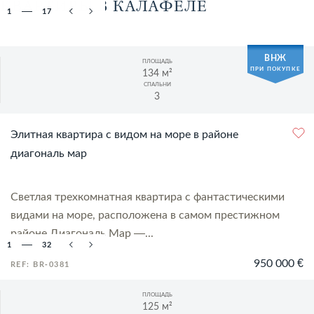
КВАРТИРЫ В КАЛАФЕЛЕ
1
17
ВНЖ
ПЛОЩАДЬ
ПРИ ПОКУПКЕ
134 м²
СПАЛЬНИ
3
Элитная квартира с видом на море в районе
диагональ мар
Светлая трехкомнатная квартира с фантастическими
видами на море, расположена в самом престижном
районе Диагональ Мар —...
1
32
950 000 €
REF: BR-0381
ПЛОЩАДЬ
125 м²