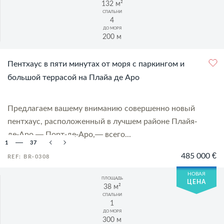
132 м²
СПАЛЬНИ
4
ДО МОРЯ
200 м
Пентхаус в пяти минутах от моря с паркингом и
большой террасой на Плайа де Аро
Предлагаем вашему вниманию совершенно новый
пентхаус, расположенный в лучшем районе Плайя-
де-Аро — Порт-де-Аро,— всего...
1
37
485 000 €
REF: BR-0308
НОВАЯ
ПЛОЩАДЬ
ЦЕНА
38 м²
СПАЛЬНИ
1
ДО МОРЯ
300 м