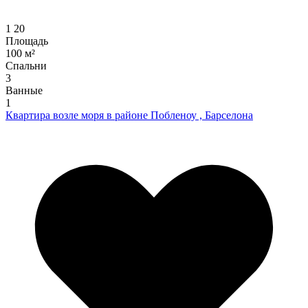
1
20
Площадь
100 м²
Спальни
3
Ванные
1
Квартира возле моря в районе Побленоу , Барселона