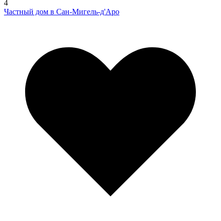
4
Частный дом в Сан-Мигель-д'Аро