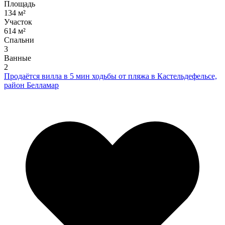
Площадь
134 м²
Участок
614 м²
Спальни
3
Ванные
2
Продаётся вилла в 5 мин ходьбы от пляжа в Кастельдефельсе,
район Белламар