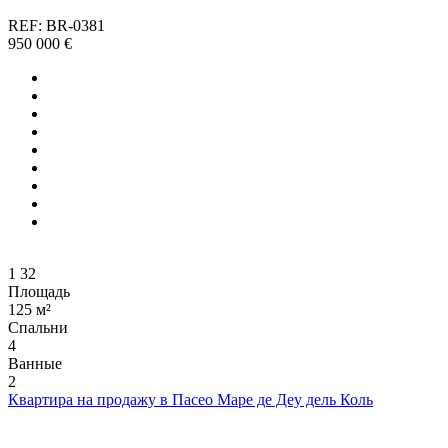
REF: BR-0381
950 000 €
1
32
Площадь
125 м²
Спальни
4
Ванные
2
Квартира на продажу в Пасео Маре де Деу дель Коль