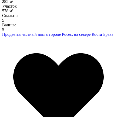
285 м²
Участок
578 м²
Спальни
5
Ванные
5
Продается частный дом в городе Росес, на севере Коста-Брава