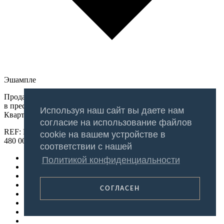
Эшампле
Продается трехкомнатная квартира после ремонта
в престижном районе Барселоны, I’Eixample Esquierra.
Используя наш сайт вы даете нам
Квартира расположена на улице Calle...
согласие на использование файлов
REF: BR-0354
cookie на вашем устройстве в
480 000 €
соответствии с нашей
Политикой конфиденциальности
СОГЛАСЕН