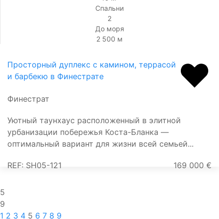
Спальни
2
До моря
2 500 м
Просторный дуплекс с камином, террасой
и барбекю в Финестрате
Финестрат
Уютный таунхаус расположенный в элитной
урбанизации побережья Коста-Бланка —
оптимальный вариант для жизни всей семьей...
REF: SH05-121
169 000 €
5
9
1
2
3
4
5
6
7
8
9