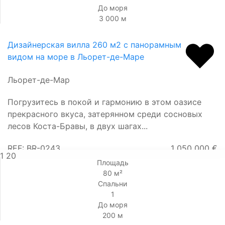
До моря
3 000 м
Дизайнерская вилла 260 м2 с панорамным
видом на море в Льорет-де-Маре
Льорет-де-Мар
Погрузитесь в покой и гармонию в этом оазисе
прекрасного вкуса, затерянном среди сосновых
лесов Коста-Бравы, в двух шагах...
REF: BR-0243
1 050 000 €
1
20
Площадь
80 м²
Спальни
1
До моря
200 м