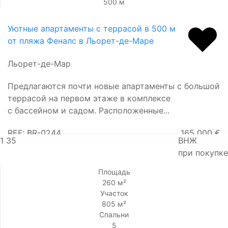
500 м
Уютные апартаменты с террасой в 500 м
от пляжа Феналс в Льорет-де-Маре
Льорет-де-Мар
Предлагаются почти новые апартаменты с большой
террасой на первом этаже в комплексе
с бассейном и садом. Расположенные...
REF: BR-0244
165 000 €
1
35
ВНЖ
155 000 €
при покупке
Площадь
260 м²
Участок
805 м²
Спальни
5