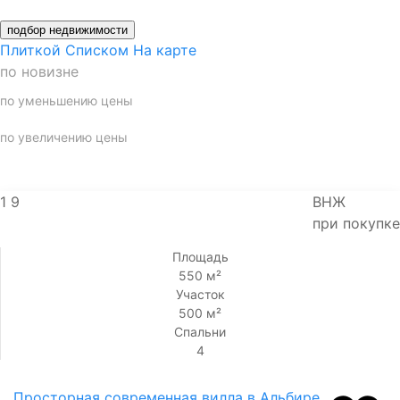
найти
756 предложений
Сбросить
подбор недвижимости
Плиткой
Списком
На карте
по новизне
по уменьшению цены
по увеличению цены
1
9
ВНЖ
при покупке
Площадь
550 м²
Участок
500 м²
Спальни
4
Просторная современная вилла в Альбире