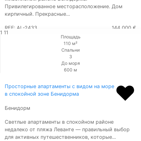
Привилегированное месторасположение. Дом
кирпичный. Прекрасные...
REF: AL-2433
144 000 €
1
11
Площадь
110 м²
Спальни
3
До моря
600 м
Просторные апартаменты с видом на море
в спокойной зоне Бенидорма
Бенидорм
Cветлые апартаменты в спокойном районе
недалеко от пляжа Леванте — правильный выбор
для активных путешественников, которые...