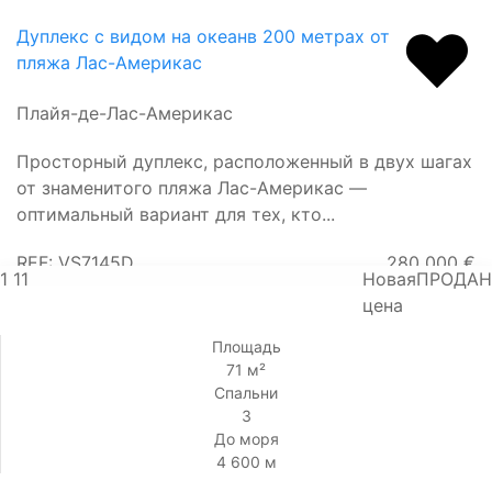
Дуплекс с видом на океанв 200 метрах от
пляжа Лас-Америкас
Плайя-де-Лас-Америкас
Просторный дуплекс, расположенный в двух шагах
от знаменитого пляжа Лас-Америкас —
оптимальный вариант для тех, кто...
REF: VS7145D
280 000 €
1
11
Новая
ПРОДАН
цена
Площадь
71 м²
Спальни
3
До моря
4 600 м