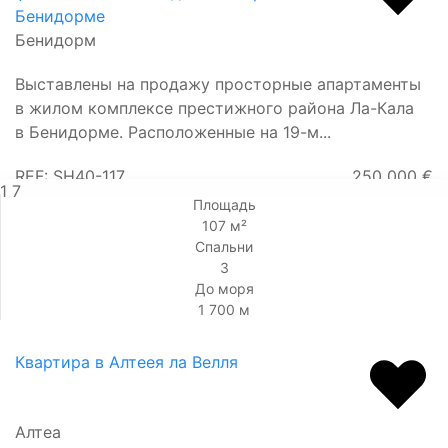
Бенидорме
Бенидорм
Выставлены на продажу просторные апартаменты
в жилом комплексе престижного района Ла-Кала
в Бенидорме. Расположенные на 19-м...
REF: SH40-117
250 000 €
1
7
Площадь
107 м²
Спальни
3
До моря
1 700 м
Квартира в Алтеея ла Велля
Алтеа