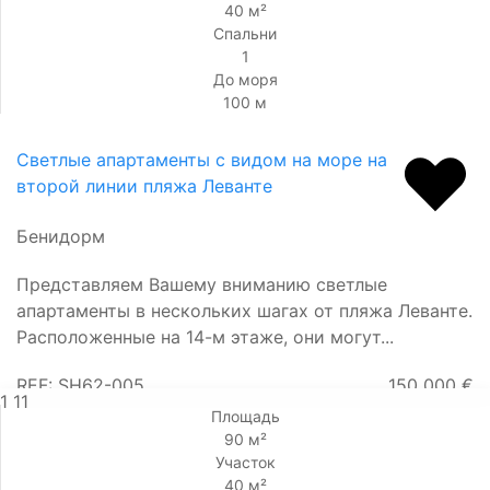
40 м²
Спальни
1
До моря
100 м
Светлые апартаменты с видом на море на
второй линии пляжа Леванте
Бенидорм
Представляем Вашему вниманию светлые
апартаменты в нескольких шагах от пляжа Леванте.
Расположенные на 14-м этаже, они могут...
REF: SH62-005
150 000 €
1
11
Площадь
90 м²
Участок
40 м²